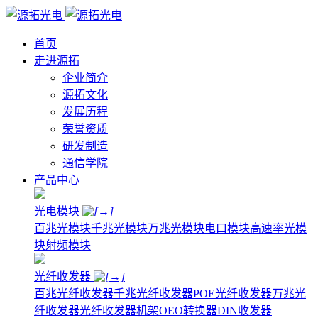
首页
走进源拓
企业简介
源拓文化
发展历程
荣誉资质
研发制造
通信学院
产品中心
光电模块
百兆光模块
千兆光模块
万兆光模块
电口模块
高速率光模
块
射频模块
光纤收发器
百兆光纤收发器
千兆光纤收发器
POE光纤收发器
万兆光
纤收发器
光纤收发器机架
OEO转换器
DIN收发器