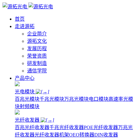
首页
走进源拓
企业简介
源拓文化
发展历程
荣誉资质
研发制造
通信学院
产品中心
光电模块
百兆光模块
千兆光模块
万兆光模块
电口模块
高速率光模
块
射频模块
光纤收发器
百兆光纤收发器
千兆光纤收发器
POE光纤收发器
万兆光
纤收发器
光纤收发器机架
OEO转换器
DIN收发器