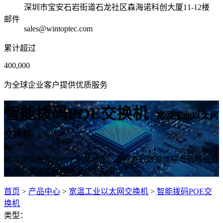
深圳市宝安石岩街道石龙社区森海诺科创大厦11-12楼
邮件
sales@wintoptec.com
累计超过
400,000
为全球企业客户提供优质服务
智能拨码POE交换机
/ 宽温工业以太网
交换机
结合拨码配置与POE供电功能，支持高效数据传输与远程设备
供电，满足工业网络灵活应用需求！
首页
>
产品中心
>
宽温工业以太网交换机
>
智能拨码POE交
换机
类型：