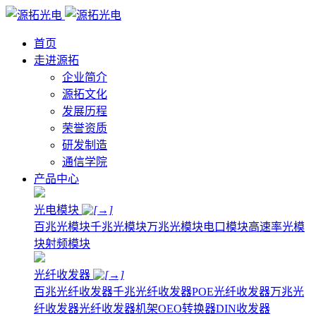
首页
走进源拓
企业简介
源拓文化
发展历程
荣誉资质
研发制造
通信学院
产品中心
光电模块
百兆光模块
千兆光模块
万兆光模块
电口模块
高速率光模
块
射频模块
光纤收发器
百兆光纤收发器
千兆光纤收发器
POE光纤收发器
万兆光
纤收发器
光纤收发器机架
OEO转换器
DIN收发器