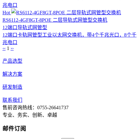
兆电口
Hot
RS6112-4GF8GT-8POE 二层导轨式网管型交换机
12端口
导轨式
网管型
12端口卡轨网管型工业以太网交换机，带4个千兆光口，8个千
兆电口
‹‹
1
››
产品选型
解决方案
研发制造
联系我们
售前咨询热线：0755-26641737
专业、务实、创新、卓越
邮件订阅