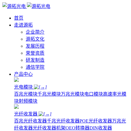
首页
走进源拓
企业简介
源拓文化
发展历程
荣誉资质
研发制造
通信学院
产品中心
光电模块
百兆光模块
千兆光模块
万兆光模块
电口模块
高速率光模
块
射频模块
光纤收发器
百兆光纤收发器
千兆光纤收发器
POE光纤收发器
万兆光
纤收发器
光纤收发器机架
OEO转换器
DIN收发器