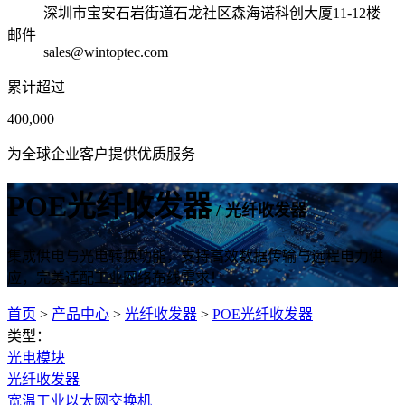
深圳市宝安石岩街道石龙社区森海诺科创大厦11-12楼
邮件
sales@wintoptec.com
累计超过
400,000
为全球企业客户提供优质服务
POE光纤收发器
/ 光纤收发器
集成供电与光电转换功能，支持高效数据传输与远程电力供
应，完美适配工业网络布线需求！
首页
>
产品中心
>
光纤收发器
>
POE光纤收发器
类型：
光电模块
光纤收发器
宽温工业以太网交换机