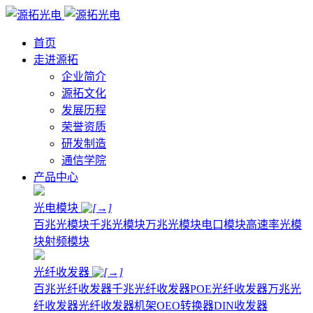
首页
走进源拓
企业简介
源拓文化
发展历程
荣誉资质
研发制造
通信学院
产品中心
光电模块
百兆光模块
千兆光模块
万兆光模块
电口模块
高速率光模
块
射频模块
光纤收发器
百兆光纤收发器
千兆光纤收发器
POE光纤收发器
万兆光
纤收发器
光纤收发器机架
OEO转换器
DIN收发器