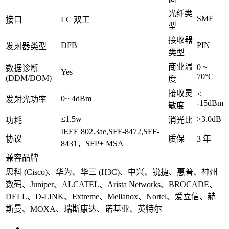
光纤类
SMF
接口
LC 双工
型
接收器
DFB
PIN
发射器类型
类型
商业温
0 ~
数据诊断
Yes
70°C
(DDM/DOM)
度
接收灵
<
0~ 4dBm
发射光功率
-15dBm
敏度
≤1.5w
>3.0dB
功耗
消光比
IEEE 802.3ae,SFF-8472,SFF-
协议
质保
3 年
8431，SFP+ MSA
兼容品牌
思科 (Cisco)、华为、华三 (H3C)、中兴、锐捷、惠普、神州
数码、Juniper、ALCATEL、Arista Networks、BROCADE、
DELL、D-LINK、Extreme、Mellanox、Nortel、爱立信、赫
斯曼、MOXA、瑞斯康达、诺基亚、英特尔