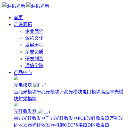
首页
走进源拓
企业简介
源拓文化
发展历程
荣誉资质
研发制造
通信学院
产品中心
光电模块
百兆光模块
千兆光模块
万兆光模块
电口模块
高速率光模
块
射频模块
光纤收发器
百兆光纤收发器
千兆光纤收发器
POE光纤收发器
万兆光
纤收发器
光纤收发器机架
OEO转换器
DIN收发器