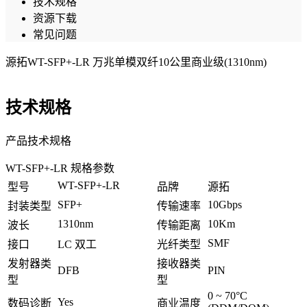
技术规格
资源下载
常见问题
源拓WT-SFP+-LR 万兆单模双纤10公里商业级(1310nm)
技术规格
产品技术规格
WT-SFP+-LR 规格参数
WT-SFP+-LR
型号
品牌
源拓
SFP+
10Gbps
封装类型
传输速率
1310nm
10Km
波长
传输距离
SMF
接口
LC 双工
光纤类型
发射器类
接收器类
DFB
PIN
型
型
0 ~ 70°C
Yes
数码诊断
商业温度