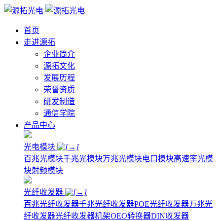
首页
走进源拓
企业简介
源拓文化
发展历程
荣誉资质
研发制造
通信学院
产品中心
光电模块
百兆光模块
千兆光模块
万兆光模块
电口模块
高速率光模
块
射频模块
光纤收发器
百兆光纤收发器
千兆光纤收发器
POE光纤收发器
万兆光
纤收发器
光纤收发器机架
OEO转换器
DIN收发器