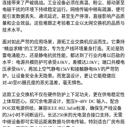
连接带来了严峻挑战。工业设备必须在高温、粉尘、振动甚至
电磁干扰的环境下持续稳定运行。网络传输中稍有疏漏，便可
能引发数据丢失、通讯延迟，甚至生产停滞，直接影响产品质
量和企业效益。这些难题正考验着工业以太网交换机的品质与
技术水平。
面对如此严苛的应用场景，源拓工业交换机应运而生。它秉持
“精益求精”的工艺理念，专为生产线环境量身打造。无论是防
雷电涌能力，还是静电抗扰性能，都达到了行业内难以匹敌的
水平：电源共模防护可承受4.0kV，差模达2.0kV；端口共模电
压承受6kV，再加上空气静电15kV和接触静电8kV的严苛防
护，让设备安全永无隐患。而宽温设计，更让它能稳健应
对-40至85摄氏度的恶劣温差，毫无惧色。
这款工业交换机不仅在硬件防护上下足功夫，更在供电稳定性
上体现匠心。双冗余电源设计，宽压9~48V DC 输入，配合
POE双电源供给，兼容IEEE 802.3af/at标准，确保生产线设备
的24小时不间断运行。长达250米的光电混合接口支持，无需
中继设备即可实现远距离数据与供电传输，特别适合厂房布局