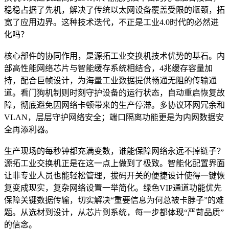
稳稳占据了先机，解决了传统以太网设备覆盖受限的瓶颈，拓
宽了应用边界。这种技术迭代，不正是工业4.0时代的必然进
化吗？
核心部件的协同作用，是源拓工业交换机技术优势的基石。内
部高性能网络芯片与智能缓存系统相结合，4兆缓存容量加
持，配合巨帧设计，为海量工业数据提供畅通无阻的传输通
道。看门狗机制则时刻守护设备的运行状态，自动重启恢复故
障，彻底避免因网络卡顿带来的生产停滞。多协议环网冗余和
VLAN，层层守护网络安全；端口隔离功能更是为内网数据安
全再添利器。
生产现场的每秒钟都充满变数，谁能保障网络永远不掉链子？
源拓工业交换机正是在这一点上做到了极致。智能化配置界面
让非专业人员也能轻松管理，拔码开关的便捷设计使得一键恢
复变成现实，复杂网络设置一举简化。绿色VIP通道功能优先
保障关键数据传输，切实解决“重要信息为何总被卡脖子”的难
题。从选材到设计，从芯片到系统，每一步都体现“严苛品质”
的信念。