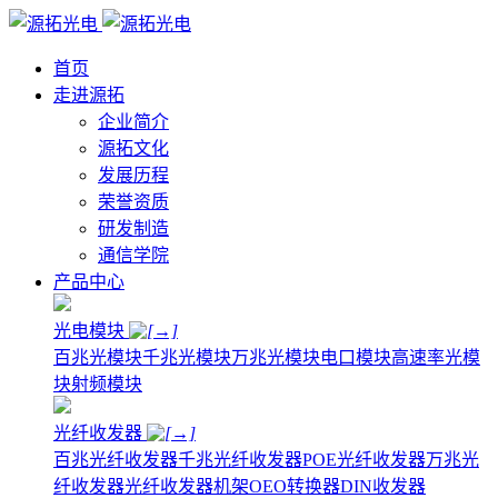
首页
走进源拓
企业简介
源拓文化
发展历程
荣誉资质
研发制造
通信学院
产品中心
光电模块
百兆光模块
千兆光模块
万兆光模块
电口模块
高速率光模
块
射频模块
光纤收发器
百兆光纤收发器
千兆光纤收发器
POE光纤收发器
万兆光
纤收发器
光纤收发器机架
OEO转换器
DIN收发器