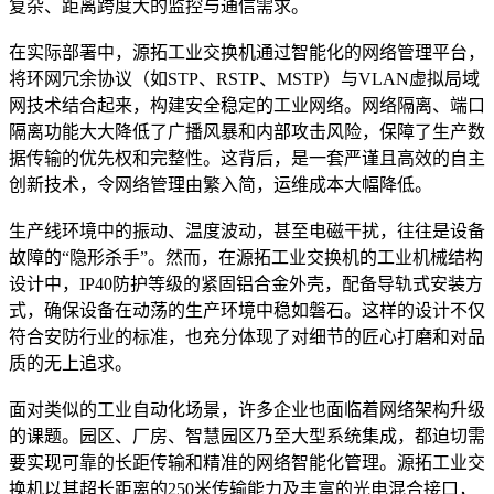
复杂、距离跨度大的监控与通信需求。
在实际部署中，源拓工业交换机通过智能化的网络管理平台，
将环网冗余协议（如STP、RSTP、MSTP）与VLAN虚拟局域
网技术结合起来，构建安全稳定的工业网络。网络隔离、端口
隔离功能大大降低了广播风暴和内部攻击风险，保障了生产数
据传输的优先权和完整性。这背后，是一套严谨且高效的自主
创新技术，令网络管理由繁入简，运维成本大幅降低。
生产线环境中的振动、温度波动，甚至电磁干扰，往往是设备
故障的“隐形杀手”。然而，在源拓工业交换机的工业机械结构
设计中，IP40防护等级的紧固铝合金外壳，配备导轨式安装方
式，确保设备在动荡的生产环境中稳如磐石。这样的设计不仅
符合安防行业的标准，也充分体现了对细节的匠心打磨和对品
质的无上追求。
面对类似的工业自动化场景，许多企业也面临着网络架构升级
的课题。园区、厂房、智慧园区乃至大型系统集成，都迫切需
要实现可靠的长距传输和精准的网络智能化管理。源拓工业交
换机以其超长距离的250米传输能力及丰富的光电混合接口，