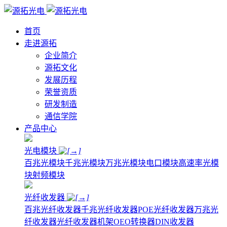
首页
走进源拓
企业简介
源拓文化
发展历程
荣誉资质
研发制造
通信学院
产品中心
光电模块
百兆光模块
千兆光模块
万兆光模块
电口模块
高速率光模
块
射频模块
光纤收发器
百兆光纤收发器
千兆光纤收发器
POE光纤收发器
万兆光
纤收发器
光纤收发器机架
OEO转换器
DIN收发器